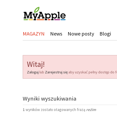
MAGAZYN
News
Nowe posty
Blogi
Witaj!
Zaloguj
lub
Zarejestruj się
aby uzyskać pełny dostęp do f
Wyniki wyszukiwania
1
wyników zostało otagowanych frazą
reżim