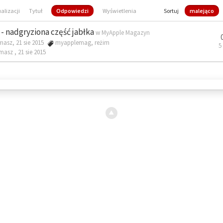
ualizacji
Tytuł
Odpowiedzi
Wyświetlenia
Sortuj
malejąco
- nadgryziona część jabłka
w
MyApple Magazyn
masz, 21 sie 2015
myapplemag
,
reżim
5
omasz ,
21 sie 2015