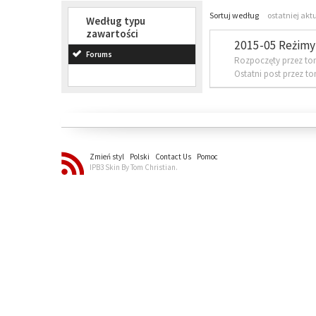
Sortuj według
ostatniej akt
Według typu
zawartości
2015-05 Reżimy 
Forums
Rozpoczęty przez to
Ostatni post przez t
Zmień styl
Polski
Contact Us
Pomoc
IPB3 Skin By Tom Christian.