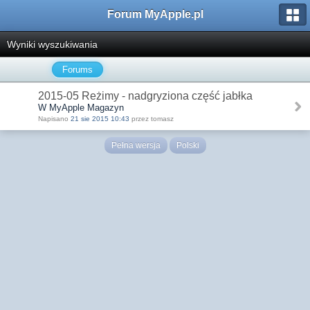
Forum MyApple.pl
Wyniki wyszukiwania
Forums
2015-05 Reżimy - nadgryziona część jabłka
W MyApple Magazyn
Napisano
21 sie 2015 10:43
przez tomasz
Pełna wersja
Polski