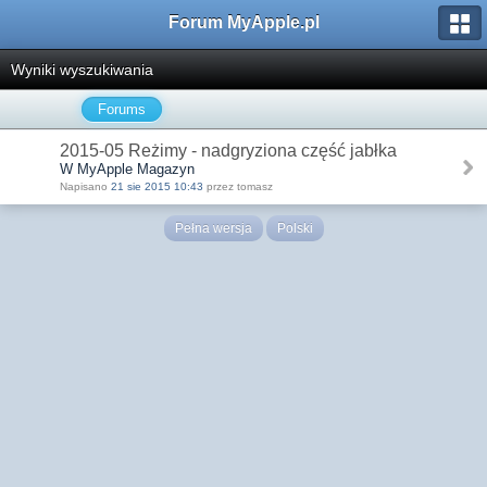
Forum MyApple.pl
Wyniki wyszukiwania
Forums
2015-05 Reżimy - nadgryziona część jabłka
W MyApple Magazyn
Napisano
21 sie 2015 10:43
przez tomasz
Pełna wersja
Polski