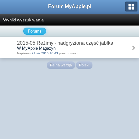
Forum MyApple.pl
Wyniki wyszukiwania
Forums
2015-05 Reżimy - nadgryziona część jabłka
W MyApple Magazyn
Napisano
21 sie 2015 10:43
przez tomasz
Pełna wersja
Polski