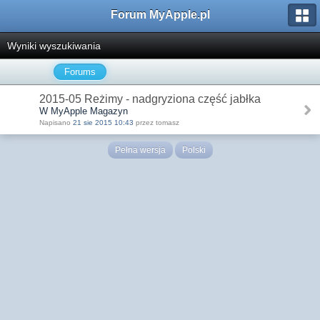
Forum MyApple.pl
Wyniki wyszukiwania
Forums
2015-05 Reżimy - nadgryziona część jabłka
W MyApple Magazyn
Napisano
21 sie 2015 10:43
przez tomasz
Pełna wersja
Polski