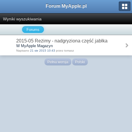
Forum MyApple.pl
Wyniki wyszukiwania
Forums
2015-05 Reżimy - nadgryziona część jabłka
W MyApple Magazyn
Napisano
21 sie 2015 10:43
przez tomasz
Pełna wersja
Polski