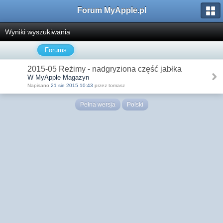
Forum MyApple.pl
Wyniki wyszukiwania
Forums
2015-05 Reżimy - nadgryziona część jabłka
W MyApple Magazyn
Napisano
21 sie 2015 10:43
przez tomasz
Pełna wersja
Polski