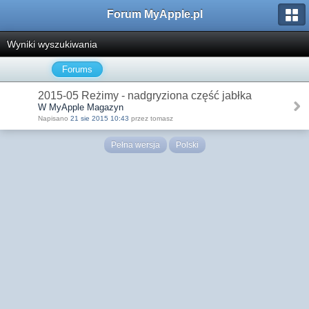
Forum MyApple.pl
Wyniki wyszukiwania
Forums
2015-05 Reżimy - nadgryziona część jabłka
W MyApple Magazyn
Napisano
21 sie 2015 10:43
przez tomasz
Pełna wersja
Polski