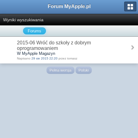
Forum MyApple.pl
Wyniki wyszukiwania
Forums
2015-06 Wróć do szkoły z dobrym
oprogramowaniem
W MyApple Magazyn
Napisano
29 sie 2015 22:20
przez tomasz
Pełna wersja
Polski