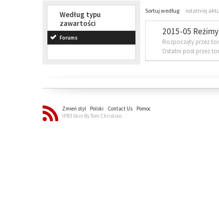
Sortuj według
ostatniej akt
Według typu
zawartości
2015-05 Reżimy 
Forums
Rozpoczęty przez to
Ostatni post przez t
Zmień styl
Polski
Contact Us
Pomoc
IPB3 Skin By Tom Christian.