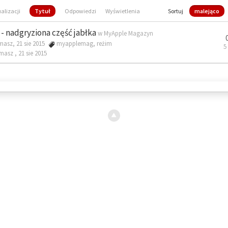
ualizacji
Tytuł
Odpowiedzi
Wyświetlenia
Sortuj
malejąco
- nadgryziona część jabłka
w
MyApple Magazyn
masz, 21 sie 2015
myapplemag
,
reżim
5
omasz ,
21 sie 2015