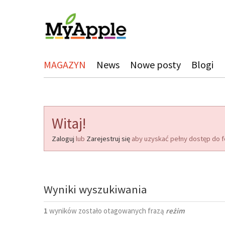
MAGAZYN
News
Nowe posty
Blogi
Witaj!
Zaloguj
lub
Zarejestruj się
aby uzyskać pełny dostęp do f
Wyniki wyszukiwania
1
wyników zostało otagowanych frazą
reżim