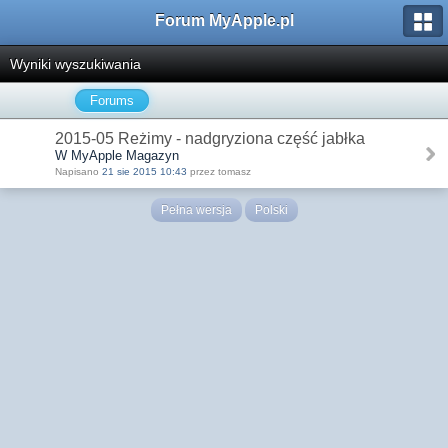
Forum MyApple.pl
Wyniki wyszukiwania
Forums
2015-05 Reżimy - nadgryziona część jabłka
W MyApple Magazyn
Napisano
21 sie 2015 10:43
przez tomasz
Pełna wersja
Polski