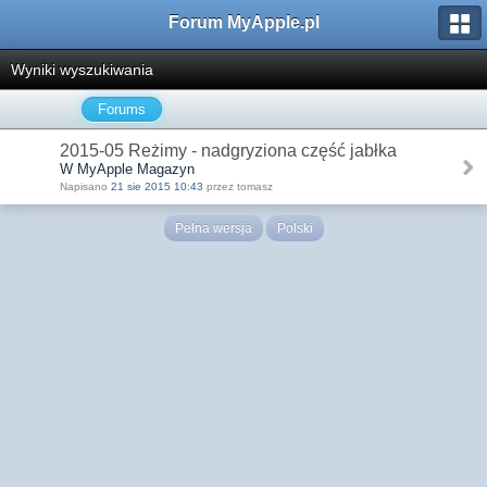
Forum MyApple.pl
Wyniki wyszukiwania
Forums
2015-05 Reżimy - nadgryziona część jabłka
W MyApple Magazyn
Napisano
21 sie 2015 10:43
przez tomasz
Pełna wersja
Polski