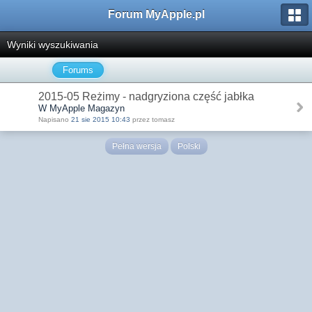
Forum MyApple.pl
Wyniki wyszukiwania
Forums
2015-05 Reżimy - nadgryziona część jabłka
W MyApple Magazyn
Napisano
21 sie 2015 10:43
przez tomasz
Pełna wersja
Polski