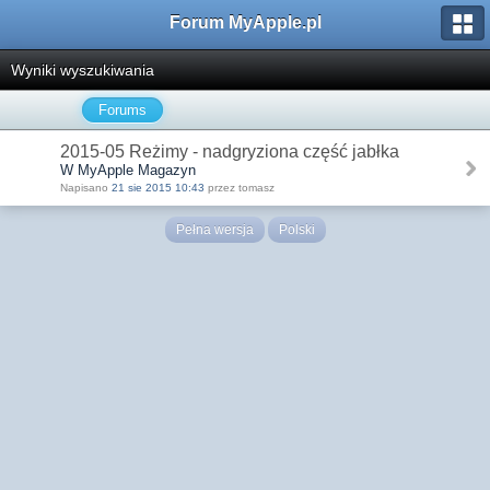
Forum MyApple.pl
Wyniki wyszukiwania
Forums
2015-05 Reżimy - nadgryziona część jabłka
W MyApple Magazyn
Napisano
21 sie 2015 10:43
przez tomasz
Pełna wersja
Polski