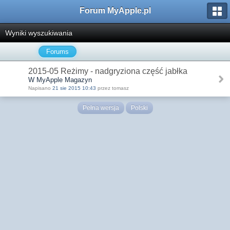
Forum MyApple.pl
Wyniki wyszukiwania
Forums
2015-05 Reżimy - nadgryziona część jabłka
W MyApple Magazyn
Napisano
21 sie 2015 10:43
przez tomasz
Pełna wersja
Polski