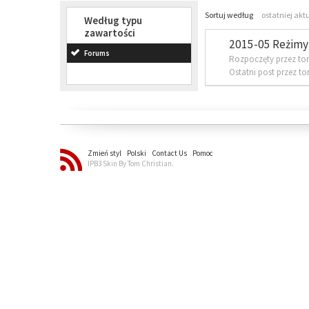
Sortuj według
ostatniej akt
Według typu
zawartości
2015-05 Reżimy 
Forums
Rozpoczęty przez to
Ostatni post przez t
Zmień styl
Polski
Contact Us
Pomoc
IPB3 Skin By Tom Christian.