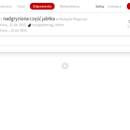
ualizacji
Tytuł
Odpowiedzi
Wyświetlenia
Sortuj
malejąco
- nadgryziona część jabłka
w
MyApple Magazyn
masz, 21 sie 2015
myapplemag
,
reżim
5
omasz ,
21 sie 2015