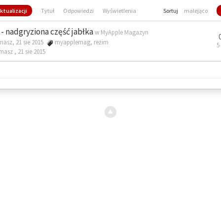
ktualizacji
Tytuł
Odpowiedzi
Wyświetlenia
Sortuj
malejąco
- nadgryziona część jabłka
w
MyApple Magazyn
masz, 21 sie 2015
myapplemag
,
reżim
5
omasz ,
21 sie 2015