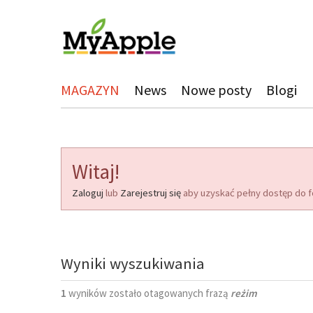
MAGAZYN
News
Nowe posty
Blogi
Witaj!
Zaloguj
lub
Zarejestruj się
aby uzyskać pełny dostęp do f
Wyniki wyszukiwania
1
wyników zostało otagowanych frazą
reżim