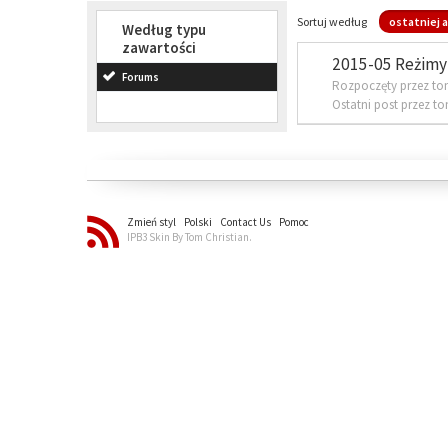
Sortuj według
ostatniej a
Według typu
zawartości
2015-05 Reżimy 
Forums
Rozpoczęty przez to
Ostatni post przez t
Zmień styl
Polski
Contact Us
Pomoc
IPB3 Skin By Tom Christian.