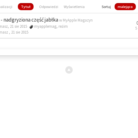
ualizacji
Tytuł
Odpowiedzi
Wyświetlenia
Sortuj
malejąco
- nadgryziona część jabłka
w
MyApple Magazyn
masz, 21 sie 2015
myapplemag
,
reżim
5
omasz ,
21 sie 2015