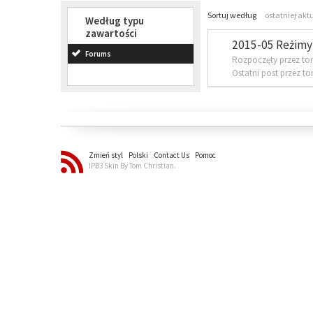
Sortuj według
ostatniej akt
Według typu
zawartości
2015-05 Reżimy 
Forums
Rozpoczęty przez to
Ostatni post przez t
Zmień styl
Polski
Contact Us
Pomoc
IPB3 Skin By Tom Christian.