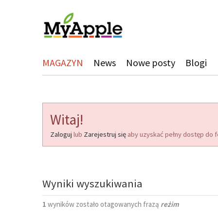
MAGAZYN
News
Nowe posty
Blogi
Witaj!
Zaloguj
lub
Zarejestruj się
aby uzyskać pełny dostęp do f
Wyniki wyszukiwania
1
wyników zostało otagowanych frazą
reżim