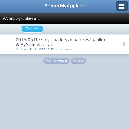
Forum MyApple.pl
Wyniki wyszukiwania
Forums
2015-05 Reżimy - nadgryziona część jabłka
W MyApple Magazyn
Napisano
21 sie 2015 10:43
przez tomasz
Pełna wersja
Polski