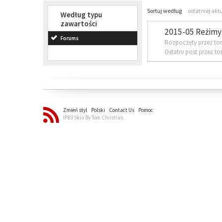
Sortuj według
ostatniej akt
Według typu
zawartości
2015-05 Reżimy 
Forums
Rozpoczęty przez to
Ostatni post przez t
Zmień styl
Polski
Contact Us
Pomoc
IPB3 Skin By Tom Christian.