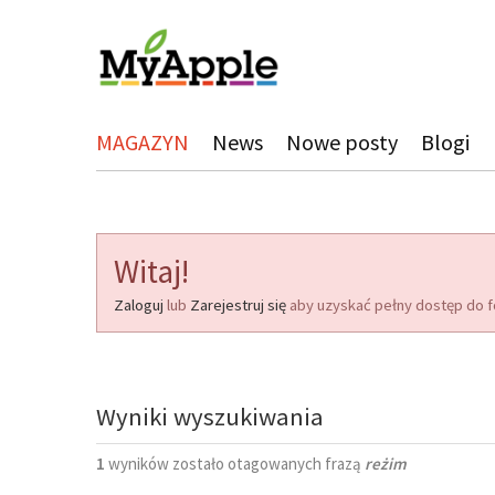
MAGAZYN
News
Nowe posty
Blogi
Witaj!
Zaloguj
lub
Zarejestruj się
aby uzyskać pełny dostęp do f
Wyniki wyszukiwania
1
wyników zostało otagowanych frazą
reżim