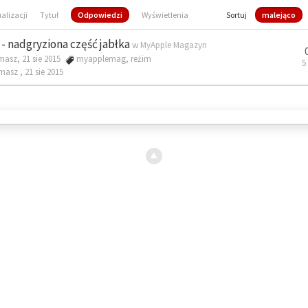
ualizacji
Tytuł
Odpowiedzi
Wyświetlenia
Sortuj
malejąco
- nadgryziona część jabłka
w
MyApple Magazyn
masz, 21 sie 2015
myapplemag
,
reżim
5
omasz ,
21 sie 2015