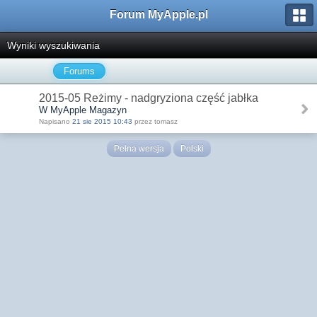
Forum MyApple.pl
Wyniki wyszukiwania
Forums
2015-05 Reżimy - nadgryziona część jabłka
W MyApple Magazyn
Napisano
21 sie 2015 10:43
przez tomasz
Pełna wersja
Polski