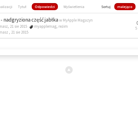
ualizacji
Tytuł
Odpowiedzi
Wyświetlenia
Sortuj
malejąco
- nadgryziona część jabłka
w
MyApple Magazyn
masz, 21 sie 2015
myapplemag
,
reżim
5
omasz ,
21 sie 2015