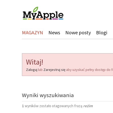
MAGAZYN
News
Nowe posty
Blogi
Witaj!
Zaloguj
lub
Zarejestruj się
aby uzyskać pełny dostęp do f
Wyniki wyszukiwania
1
wyników zostało otagowanych frazą
reżim