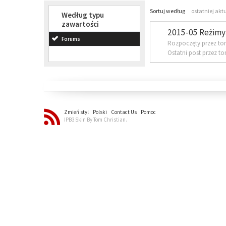
Sortuj według
ostatniej akt
Według typu
zawartości
2015-05 Reżimy 
Forums
Rozpoczęty przez to
Ostatni post przez t
Zmień styl
Polski
Contact Us
Pomoc
IPB3 Skin By Tom Christian.