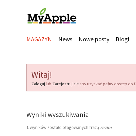
MAGAZYN
News
Nowe posty
Blogi
Witaj!
Zaloguj
lub
Zarejestruj się
aby uzyskać pełny dostęp do f
Wyniki wyszukiwania
1
wyników zostało otagowanych frazą
reżim