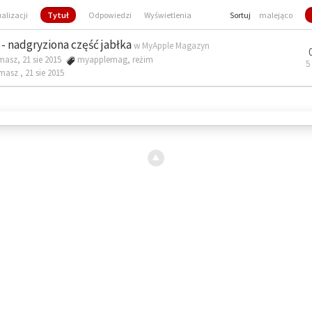
ualizacji
Tytuł
Odpowiedzi
Wyświetlenia
Sortuj
malejąco
- nadgryziona część jabłka
w
MyApple Magazyn
masz, 21 sie 2015
myapplemag
,
reżim
5
omasz ,
21 sie 2015