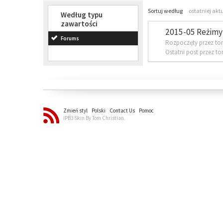
Sortuj według
ostatniej akt
Według typu
zawartości
2015-05 Reżimy 
Forums
Rozpoczęty przez to
Ostatni post przez t
Zmień styl
Polski
Contact Us
Pomoc
IPB3 Skin By Tom Christian.