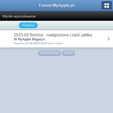
Forum MyApple.pl
Wyniki wyszukiwania
Forums
2015-05 Reżimy - nadgryziona część jabłka
W MyApple Magazyn
Napisano
21 sie 2015 10:43
przez tomasz
Pełna wersja
Polski