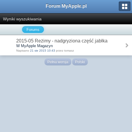
Forum MyApple.pl
Wyniki wyszukiwania
Forums
2015-05 Reżimy - nadgryziona część jabłka
W MyApple Magazyn
Napisano
21 sie 2015 10:43
przez tomasz
Pełna wersja
Polski