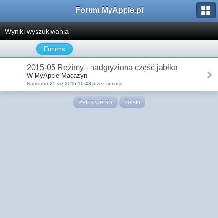
Forum MyApple.pl
Wyniki wyszukiwania
Forums
2015-05 Reżimy - nadgryziona część jabłka
W MyApple Magazyn
Napisano
21 sie 2015 10:43
przez tomasz
Pełna wersja
Polski