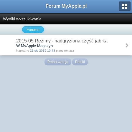
Forum MyApple.pl
Wyniki wyszukiwania
Forums
2015-05 Reżimy - nadgryziona część jabłka
W MyApple Magazyn
Napisano
21 sie 2015 10:43
przez tomasz
Pełna wersja
Polski