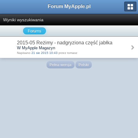
Forum MyApple.pl
Wyniki wyszukiwania
Forums
2015-05 Reżimy - nadgryziona część jabłka
W MyApple Magazyn
Napisano
21 sie 2015 10:43
przez tomasz
Pełna wersja
Polski