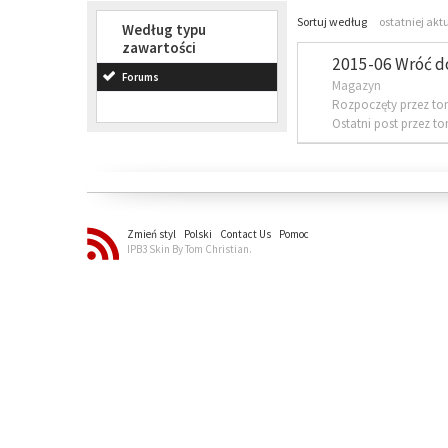
Sortuj według
ostatniej akt
Według typu
zawartości
2015-06 Wróć d
Forums
Magazyn
Rozpoczęty przez to
Ostatni post przez t
Zmień styl
Polski
Contact Us
Pomoc
IPB3 Skin By Tom Christian.