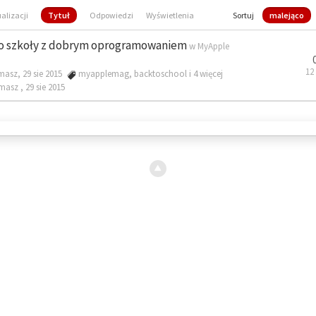
ualizacji
Tytuł
Odpowiedzi
Wyświetlenia
Sortuj
malejąco
o szkoły z dobrym oprogramowaniem
w
MyApple
12
masz, 29 sie 2015
myapplemag
,
backtoschool
i 4 więcej
omasz ,
29 sie 2015