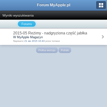
Forum MyApple.pl
Wyniki wyszukiwania
Forums
2015-05 Reżimy - nadgryziona część jabłka
W MyApple Magazyn
Napisano
21 sie 2015 10:43
przez tomasz
Pełna wersja
Polski