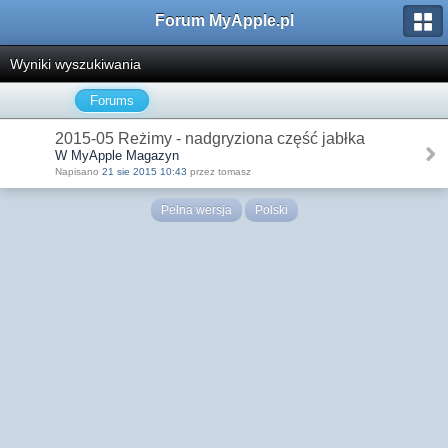
Forum MyApple.pl
Wyniki wyszukiwania
Forums
2015-05 Reżimy - nadgryziona część jabłka
W MyApple Magazyn
Napisano
21 sie 2015 10:43
przez tomasz
Pełna wersja
Polski