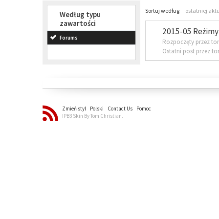
Sortuj według
ostatniej akt
Według typu
zawartości
2015-05 Reżimy 
Forums
Rozpoczęty przez to
Ostatni post przez t
Zmień styl
Polski
Contact Us
Pomoc
IPB3 Skin By Tom Christian.