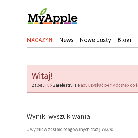
MAGAZYN
News
Nowe posty
Blogi
Witaj!
Zaloguj
lub
Zarejestruj się
aby uzyskać pełny dostęp do f
Wyniki wyszukiwania
1
wyników zostało otagowanych frazą
reżim