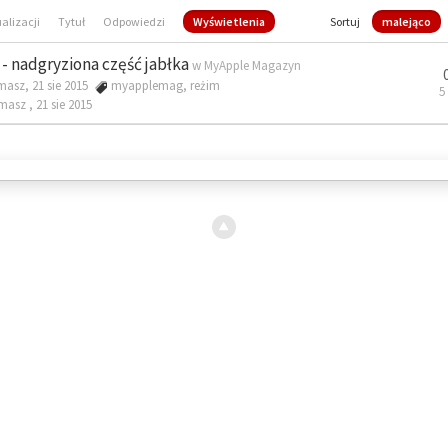
ualizacji
Tytuł
Odpowiedzi
Wyświetlenia
Sortuj
malejąco
- nadgryziona część jabłka
w
MyApple Magazyn
masz, 21 sie 2015
myapplemag
,
reżim
5
omasz ,
21 sie 2015