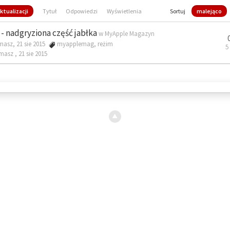
ktualizacji
Tytuł
Odpowiedzi
Wyświetlenia
Sortuj
malejąco
- nadgryziona część jabłka
w
MyApple Magazyn
masz, 21 sie 2015
myapplemag
,
reżim
5
omasz ,
21 sie 2015