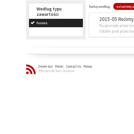
Sortuj według
ostatniej a
Według typu
zawartości
2015-05 Reżimy 
Forums
Rozpoczęty przez to
Ostatni post przez t
Zmień styl
Polski
Contact Us
Pomoc
IPB3 Skin By Tom Christian.