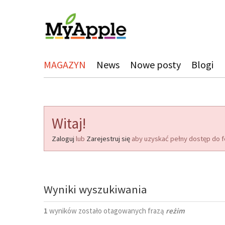
MAGAZYN
News
Nowe posty
Blogi
Witaj!
Zaloguj
lub
Zarejestruj się
aby uzyskać pełny dostęp do f
Wyniki wyszukiwania
1
wyników zostało otagowanych frazą
reżim