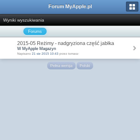
Forum MyApple.pl
Wyniki wyszukiwania
Forums
2015-05 Reżimy - nadgryziona część jabłka
W MyApple Magazyn
Napisano
21 sie 2015 10:43
przez tomasz
Pełna wersja
Polski