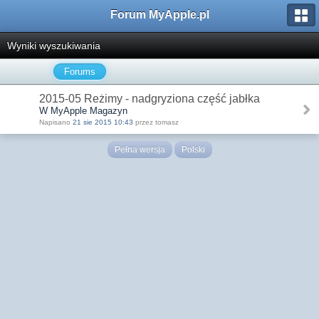
Forum MyApple.pl
Wyniki wyszukiwania
Forums
2015-05 Reżimy - nadgryziona część jabłka
W MyApple Magazyn
Napisano
21 sie 2015 10:43
przez tomasz
Pełna wersja
Polski