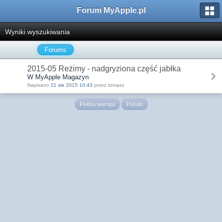
Forum MyApple.pl
Wyniki wyszukiwania
Forums
2015-05 Reżimy - nadgryziona część jabłka
W MyApple Magazyn
Napisano
21 sie 2015 10:43
przez tomasz
Pełna wersja
Polski