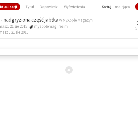
ktualizacji
Tytuł
Odpowiedzi
Wyświetlenia
Sortuj
malejąco
- nadgryziona część jabłka
w
MyApple Magazyn
masz, 21 sie 2015
myapplemag
,
reżim
5
omasz ,
21 sie 2015