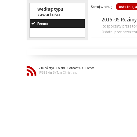
Sortuj według
ostatniej a
Według typu
zawartości
2015-05 Reżimy 
Forums
Rozpoczęty przez to
Ostatni post przez t
Zmień styl
Polski
Contact Us
Pomoc
IPB3 Skin By Tom Christian.