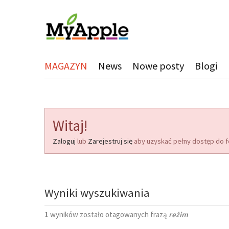
MAGAZYN
News
Nowe posty
Blogi
Witaj!
Zaloguj
lub
Zarejestruj się
aby uzyskać pełny dostęp do f
Wyniki wyszukiwania
1
wyników zostało otagowanych frazą
reżim