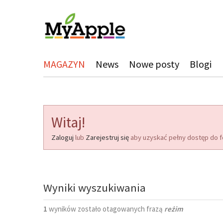
MAGAZYN
News
Nowe posty
Blogi
Witaj!
Zaloguj
lub
Zarejestruj się
aby uzyskać pełny dostęp do f
Wyniki wyszukiwania
1
wyników zostało otagowanych frazą
reżim