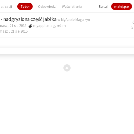
ualizacji
Tytuł
Odpowiedzi
Wyświetlenia
Sortuj
malejąco
- nadgryziona część jabłka
w
MyApple Magazyn
masz, 21 sie 2015
myapplemag
,
reżim
5
omasz ,
21 sie 2015