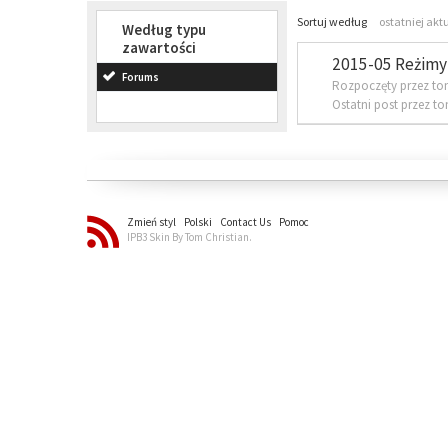
Sortuj według
ostatniej akt
Według typu
zawartości
2015-05 Reżimy 
Forums
Rozpoczęty przez to
Ostatni post przez t
Zmień styl
Polski
Contact Us
Pomoc
IPB3 Skin By Tom Christian.