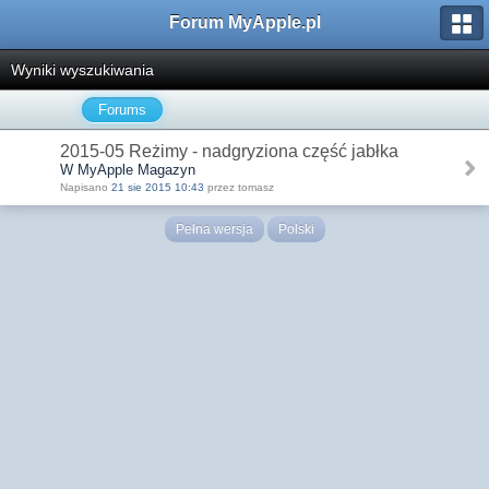
Forum MyApple.pl
Wyniki wyszukiwania
Forums
2015-05 Reżimy - nadgryziona część jabłka
W MyApple Magazyn
Napisano
21 sie 2015 10:43
przez tomasz
Pełna wersja
Polski