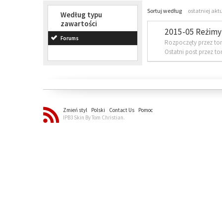
Sortuj według
ostatniej akt
Według typu
zawartości
2015-05 Reżimy 
Forums
Rozpoczęty przez to
Ostatni post przez t
Zmień styl
Polski
Contact Us
Pomoc
IPB3 Skin By Tom Christian.