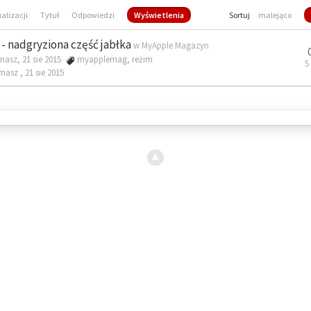
ualizacji
Tytuł
Odpowiedzi
Wyświetlenia
Sortuj
malejąco
- nadgryziona część jabłka
w
MyApple Magazyn
masz, 21 sie 2015
myapplemag
,
reżim
5
omasz ,
21 sie 2015