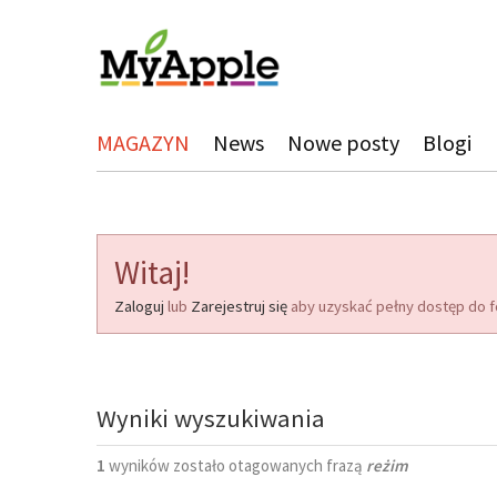
MAGAZYN
News
Nowe posty
Blogi
Witaj!
Zaloguj
lub
Zarejestruj się
aby uzyskać pełny dostęp do f
Wyniki wyszukiwania
1
wyników zostało otagowanych frazą
reżim