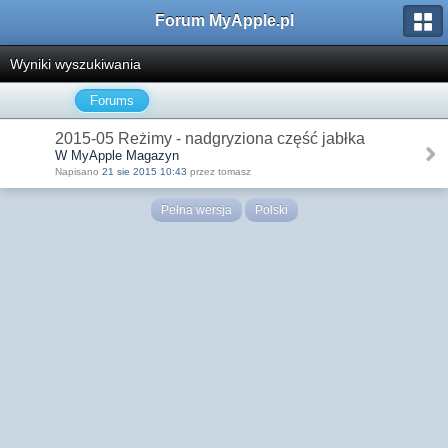
Forum MyApple.pl
Wyniki wyszukiwania
Forums
2015-05 Reżimy - nadgryziona część jabłka
W MyApple Magazyn
Napisano
21 sie 2015 10:43
przez tomasz
Pełna wersja
Polski