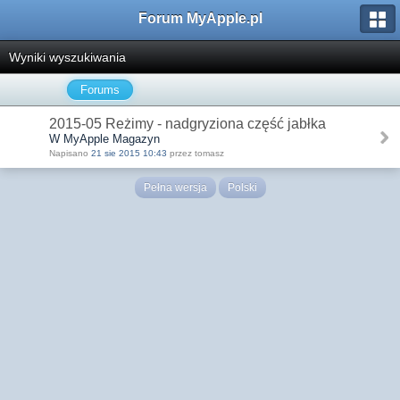
Forum MyApple.pl
Wyniki wyszukiwania
Forums
2015-05 Reżimy - nadgryziona część jabłka
W MyApple Magazyn
Napisano
21 sie 2015 10:43
przez tomasz
Pełna wersja
Polski