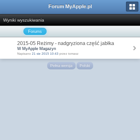
Forum MyApple.pl
Wyniki wyszukiwania
Forums
2015-05 Reżimy - nadgryziona część jabłka
W MyApple Magazyn
Napisano
21 sie 2015 10:43
przez tomasz
Pełna wersja
Polski