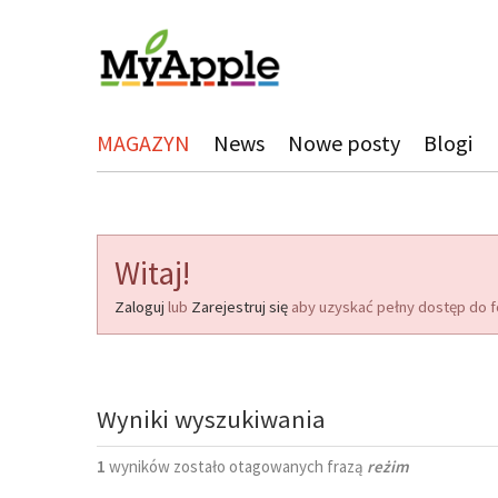
MAGAZYN
News
Nowe posty
Blogi
Witaj!
Zaloguj
lub
Zarejestruj się
aby uzyskać pełny dostęp do f
Wyniki wyszukiwania
1
wyników zostało otagowanych frazą
reżim