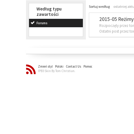
Sortuj według
ostatniej akt
Według typu
zawartości
2015-05 Reżimy 
Forums
Rozpoczęty przez to
Ostatni post przez t
Zmień styl
Polski
Contact Us
Pomoc
IPB3 Skin By Tom Christian.