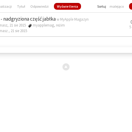
ualizacji
Tytuł
Odpowiedzi
Wyświetlenia
Sortuj
malejąco
- nadgryziona część jabłka
w
MyApple Magazyn
masz, 21 sie 2015
myapplemag
,
reżim
5
omasz ,
21 sie 2015