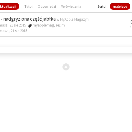
ktualizacji
Tytuł
Odpowiedzi
Wyświetlenia
Sortuj
malejąco
- nadgryziona część jabłka
w
MyApple Magazyn
masz, 21 sie 2015
myapplemag
,
reżim
5
omasz ,
21 sie 2015