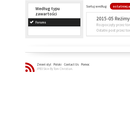
Sortuj według
ostatniej a
Według typu
zawartości
2015-05 Reżimy 
Forums
Rozpoczęty przez to
Ostatni post przez t
Zmień styl
Polski
Contact Us
Pomoc
IPB3 Skin By Tom Christian.