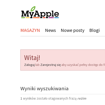
MAGAZYN
News
Nowe posty
Blogi
Witaj!
Zaloguj
lub
Zarejestruj się
aby uzyskać pełny dostęp do f
Wyniki wyszukiwania
1
wyników zostało otagowanych frazą
reżim