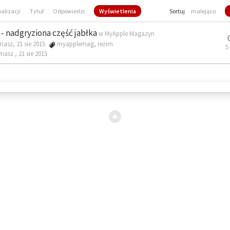
ualizacji
Tytuł
Odpowiedzi
Wyświetlenia
Sortuj
malejąco
- nadgryziona część jabłka
w
MyApple Magazyn
masz, 21 sie 2015
myapplemag
,
reżim
5
omasz ,
21 sie 2015