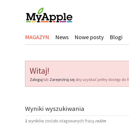
MAGAZYN
News
Nowe posty
Blogi
Witaj!
Zaloguj
lub
Zarejestruj się
aby uzyskać pełny dostęp do f
Wyniki wyszukiwania
1
wyników zostało otagowanych frazą
reżim