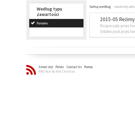
Sortuj według
ostatniej akt
Według typu
zawartości
2015-05 Reżimy 
Forums
Rozpoczęty przez to
Ostatni post przez t
Zmień styl
Polski
Contact Us
Pomoc
IPB3 Skin By Tom Christian.