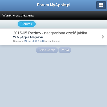
Forum MyApple.pl
Wyniki wyszukiwania
Forums
2015-05 Reżimy - nadgryziona część jabłka
W MyApple Magazyn
Napisano
21 sie 2015 10:43
przez tomasz
Pełna wersja
Polski