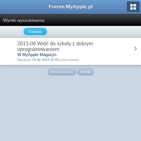
Forum MyApple.pl
Wyniki wyszukiwania
Forums
2015-06 Wróć do szkoły z dobrym
oprogramowaniem
W MyApple Magazyn
Napisano
29 sie 2015 22:20
przez tomasz
Pełna wersja
Polski