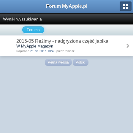
Forum MyApple.pl
Wyniki wyszukiwania
Forums
2015-05 Reżimy - nadgryziona część jabłka
W MyApple Magazyn
Napisano
21 sie 2015 10:43
przez tomasz
Pełna wersja
Polski