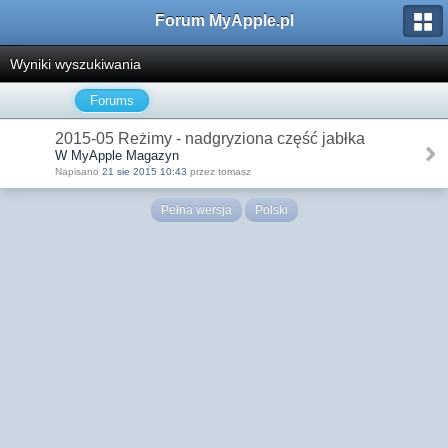
Forum MyApple.pl
Wyniki wyszukiwania
Forums
2015-05 Reżimy - nadgryziona część jabłka
W MyApple Magazyn
Napisano
21 sie 2015 10:43
przez tomasz
Pełna wersja
Polski